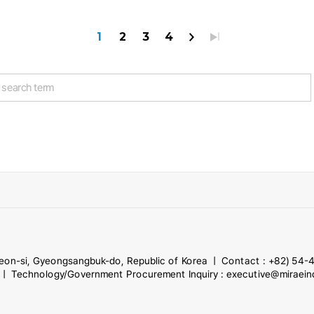
1
2
3
4
eon-si, Gyeongsangbuk-do, Republic of Korea ㅣ Contact : +82) 54
m ㅣ Technology/Government Procurement Inquiry : executive@miraei