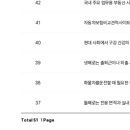
42
국내 주요 업무용 부동산 
41
자동차보험비교견적사이트는
40
현대 사회에서 구강 건강의
39
넷째로는 출퇴근이나 외출 
38
화물차를운전할 때 필요한
37
둘째로는 전용 면적과 실내
Total
51
1
Page