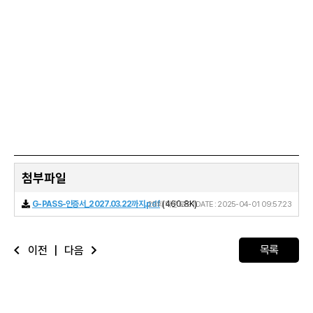
첨부파일
G-PASS-인증서_2027.03.22까지.pdf
29회 다운로드 | DATE : 2025-04-01 09:57:23
(460.8K)
목록
이전
|
다음
arrow_back_ios
arrow_forward_ios