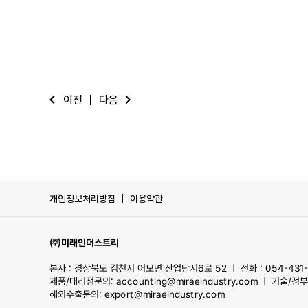
이전
|
다음
arrow_back_ios
arrow_forward_ios
개인정보처리방침
이용약관
㈜미래인더스트리
본사 : 경상북도 김천시 어모면 산업단지6로 52 ㅣ 전화 : 054-431-0
제품/대리점문의: accounting@miraeindustry.com ㅣ 기술/정부조
해외수출문의: export@miraeindustry.com