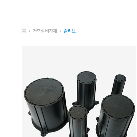
chevron_right
chevron_right
홈
건축설비자재
슬리브