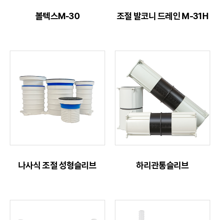
볼텍스M-30
조절 발코니 드레인 M-31H
나사식 조절 성형슬리브
하리관통슬리브