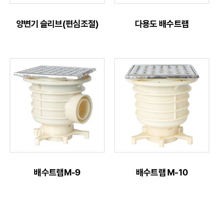
양변기 슬리브(편심조절)
다용도 배수트랩
배수트랩M-9
배수트랩 M-10