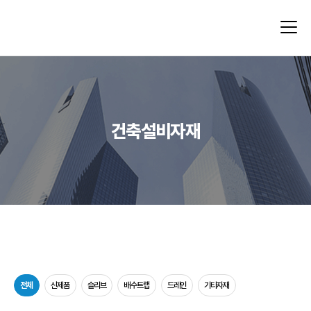
건축설비자재
전체
신제품
슬리브
배수트랩
드레인
기타자재